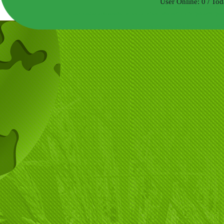
User Online: 0 / Tod
เกษตร ลดต้นทุน เพิ่มผลผลิต ไคโตซาน ไคโตซานคือ ฮอร์โมน ปุ๋ย ปุ๋ยอินทรีย์ ปุ๋ย
ลำไย ยางพารา ปาล์ม ผลไม้ พืชไร่ ผัก ทำนา ทำไ