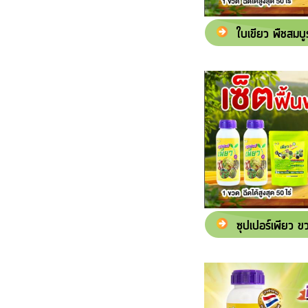
ใบเขียว พืชสมบู
ซุปเปอร์เพียว ขว